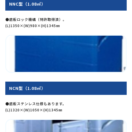
NNC型（1.08㎥）
●底板ロック機構（特許取得済）。
(L)1350×(W)980×(H)1345㎜
NCN型（1.08㎥）
●底板ステンレス仕様もあります。
(L)1320×(W)1050×(H)1345㎜