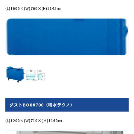
(L)1600×(W)760×(H)1145㎜
ダストBOX#700（積水テクノ）
(L)1200×(W)710×(Ｈ)1160㎜