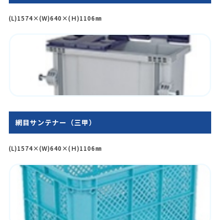
(L)1574×(W)640×(Ｈ)1106㎜
網目サンテナー（三甲）
(L)1574×(W)640×(Ｈ)1106㎜